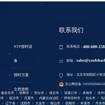
联系我们
400-600-158
NTP授时设
联系电话：
sales@coolshar
备
邮箱：
授时方案
地址：北京市朝阳区小营北路
京公网安备 1101050204014
文档资料
秦皇岛市
/
邯郸市
/
邢台市
/
保定市
/
张家口市
/
承德市
/
沧州
州市
/
临汾市
/
吕梁市
/
内蒙古自治区
/
呼和浩特市
/
包头市
/
乌
盟
/
辽宁省
/
沈阳市
/
大连市
/
鞍山市
/
抚顺市
/
本溪市
/
丹东