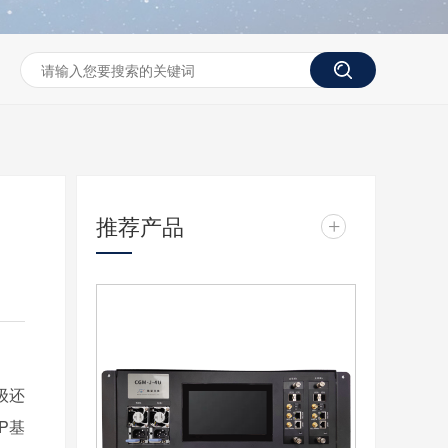
推荐产品
+
级还
P基