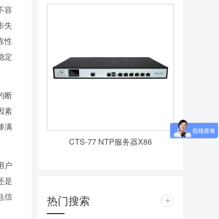
不容
步失
靠性
稳定
的断
因素
够满
CTS-77 NTP服务器X86
用户
还是
电信
热门搜索
+