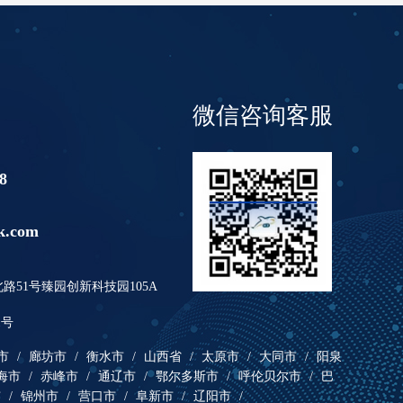
微信咨询客服
8
k.com
51号臻园创新科技园105A
1号
市
/
廊坊市
/
衡水市
/
山西省
/
太原市
/
大同市
/
阳泉
海市
/
赤峰市
/
通辽市
/
鄂尔多斯市
/
呼伦贝尔市
/
巴
市
/
锦州市
/
营口市
/
阜新市
/
辽阳市
/