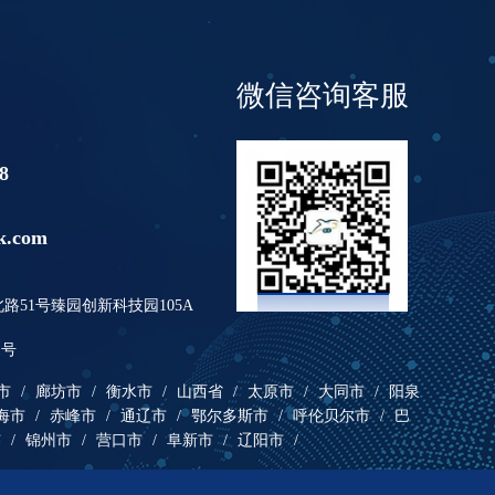
微信咨询客服
8
k.com
51号臻园创新科技园105A
1号
市
/
廊坊市
/
衡水市
/
山西省
/
太原市
/
大同市
/
阳泉
海市
/
赤峰市
/
通辽市
/
鄂尔多斯市
/
呼伦贝尔市
/
巴
市
/
锦州市
/
营口市
/
阜新市
/
辽阳市
/