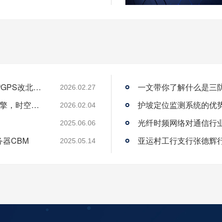
从“跟跑”到“领跑”：酷鲨科技何以成为时频界“GPS改北斗”市场的头号黑马
一文带你了解什么是三
2026.02.27
酷鲨科技荣膺ITEC“创新 人才奖” 以人才为引擎，时空为基石，驱动智能未来
护坡定位监测系统的优
2026.02.04
光纤时频网络对通信行
2025.06.06
务器CBM
2025.05.14