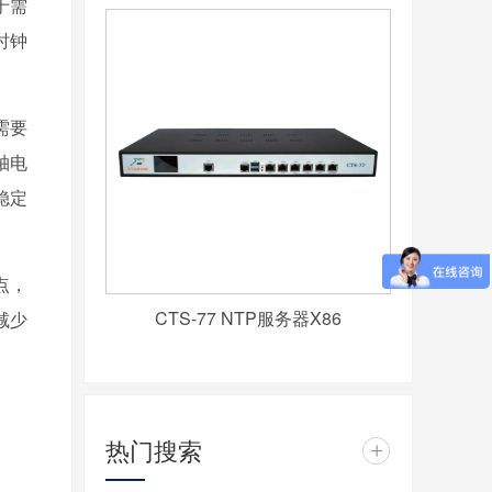
于需
时钟
需要
轴电
稳定
点，
CTS-77 NTP服务器X86
减少
热门搜索
+