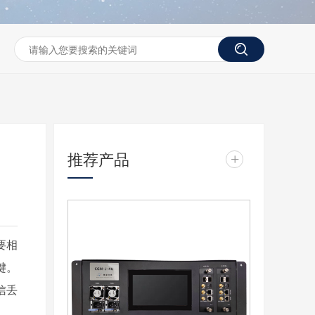
推荐产品
+
要相
键。
信丢