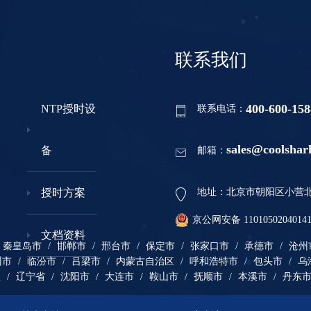
联系我们
400-600-158
NTP授时设
联系电话：
sales@coolshar
备
邮箱：
授时方案
地址：北京市朝阳区小营北路
京公网安备 1101050204014
文档资料
秦皇岛市
/
邯郸市
/
邢台市
/
保定市
/
张家口市
/
承德市
/
沧州
州市
/
临汾市
/
吕梁市
/
内蒙古自治区
/
呼和浩特市
/
包头市
/
乌
盟
/
辽宁省
/
沈阳市
/
大连市
/
鞍山市
/
抚顺市
/
本溪市
/
丹东