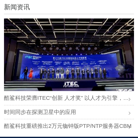
新闻资讯
酷鲨科技荣膺ITEC“创新 人才奖” 以人才为引擎，时空为基石，驱动智能未来
时间同步在探测卫星中的应用
酷鲨科技重磅推出2万元铷钟版PTP/NTP服务器CBM