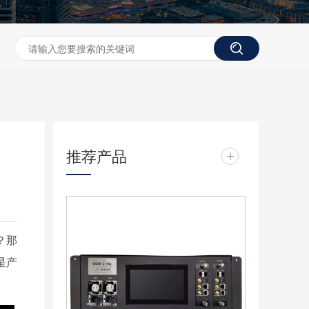
推荐产品
+
？那
星产