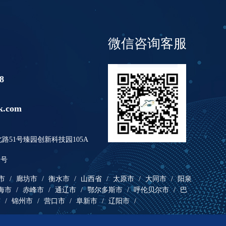
微信咨询客服
8
k.com
51号臻园创新科技园105A
1号
市
/
廊坊市
/
衡水市
/
山西省
/
太原市
/
大同市
/
阳泉
海市
/
赤峰市
/
通辽市
/
鄂尔多斯市
/
呼伦贝尔市
/
巴
市
/
锦州市
/
营口市
/
阜新市
/
辽阳市
/