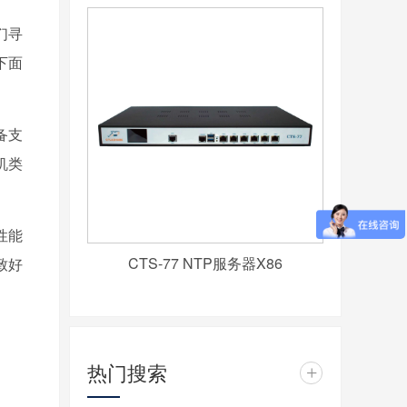
们寻
下面
备支
机类
性能
CTS-77 NTP服务器X86
致好
热门搜索
+