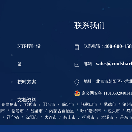
联系我们
400-600-158
NTP授时设
联系电话：
sales@coolshar
备
邮箱：
授时方案
地址：北京市朝阳区小营北路
京公网安备 1101050204014
文档资料
秦皇岛市
/
邯郸市
/
邢台市
/
保定市
/
张家口市
/
承德市
/
沧州
州市
/
临汾市
/
吕梁市
/
内蒙古自治区
/
呼和浩特市
/
包头市
/
乌
盟
/
辽宁省
/
沈阳市
/
大连市
/
鞍山市
/
抚顺市
/
本溪市
/
丹东