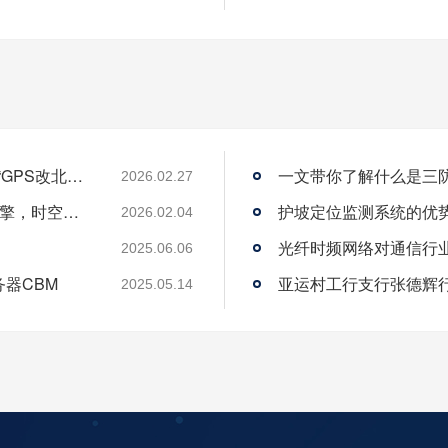
从“跟跑”到“领跑”：酷鲨科技何以成为时频界“GPS改北斗”市场的头号黑马
一文带你了解什么是三
2026.02.27
酷鲨科技荣膺ITEC“创新 人才奖” 以人才为引擎，时空为基石，驱动智能未来
护坡定位监测系统的优
2026.02.04
光纤时频网络对通信行
2025.06.06
务器CBM
2025.05.14