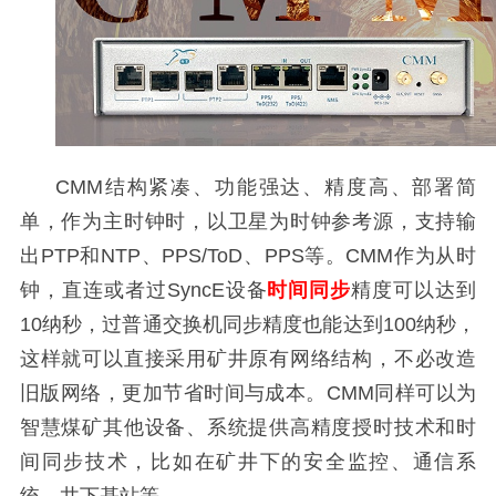
CMM结构紧凑、功能强达、精度高、部署简
单，作为主时钟时，以卫星为时钟参考源，支持输
出
PTP
和
NTP
、
PPS/ToD
、
PPS
等。
CMM
作为从时
钟，直连或者过
SyncE
设备
时间同步
精度可以达到
10
纳秒，过普通交换机同步精度也能达到
100
纳秒，
这样就可以直接采用矿井原有网络结构，不必改造
旧版网络，更加节省时间与成本。
CMM
同样可以为
智慧煤矿其他设备、系统提供高精度授时技术和时
间同步技术，比如在矿井下的安全监控、通信系
统、井下基站等。