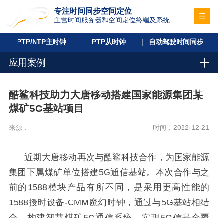
专注时间同步空间定位
主营时间服务器和空间定位终端及系统
PTP/NTP主时钟
PTP从时钟
自动驾驶时间同步
应用案例
酷鲨科技助力大唐移动搭建国家能源集团某
煤矿5G基站项目
来源：
时间：2022-12-21
近期大唐移动再次与酷鲨科技合作，为国家能源
集团下属煤矿单位搭建
5G
通信基站。本次合作与之
前的
1588
模块产品有所不同，是采用更高性能的
1588
授时设备
-CMM
魔幻时钟，通过与
5G
基站相结
合，构建智慧煤矿
5G
通信系统，实现
5G
信号全覆