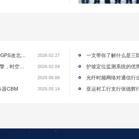
从“跟跑”到“领跑”：酷鲨科技何以成为时频界“GPS改北斗”市场的头号黑马
一文带你了解什么是三
2026.02.27
酷鲨科技荣膺ITEC“创新 人才奖” 以人才为引擎，时空为基石，驱动智能未来
护坡定位监测系统的优
2026.02.04
光纤时频网络对通信行
2025.06.06
务器CBM
2025.05.14