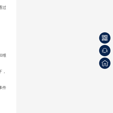
通过
和维
下，
事件