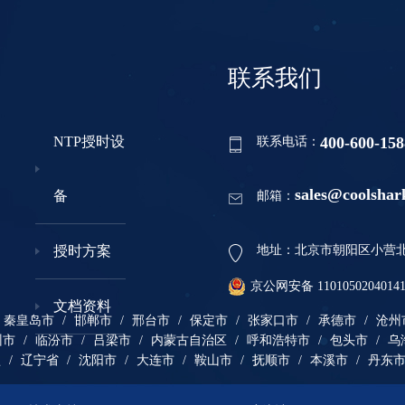
联系我们
400-600-158
NTP授时设
联系电话：
sales@coolshar
备
邮箱：
授时方案
地址：北京市朝阳区小营北路
京公网安备 1101050204014
文档资料
秦皇岛市
/
邯郸市
/
邢台市
/
保定市
/
张家口市
/
承德市
/
沧州
州市
/
临汾市
/
吕梁市
/
内蒙古自治区
/
呼和浩特市
/
包头市
/
乌
盟
/
辽宁省
/
沈阳市
/
大连市
/
鞍山市
/
抚顺市
/
本溪市
/
丹东