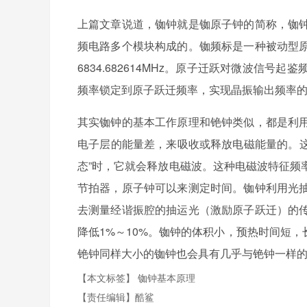
上篇文章说道，铷钟就是铷原子钟的简称，铷
频电路多个模块构成的。铷频标是一种被动型
6834.682614MHz。原子迁跃对微波信
频率锁定到原子跃迁频率，实现晶振输出频率
其实铷钟的基本工作原理和铯钟类似，都是利
电子层的能量差，来吸收或释放电磁能量的。这
态”时，它就会释放电磁波。这种电磁波特征频
节拍器，原子钟可以来测定时间。铷钟利用光
去测量经谐振腔的抽运光（激励原子跃迁）的
降低1%～10%。铷钟的体积小，预热时间短，长
铯钟同样大小的铷钟也会具有几乎与铯钟一样
【本文标签】
铷钟基本原理
【责任编辑】
酷鲨