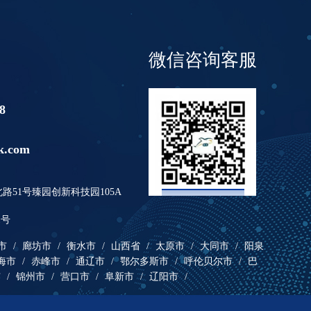
微信咨询客服
8
k.com
51号臻园创新科技园105A
1号
市
/
廊坊市
/
衡水市
/
山西省
/
太原市
/
大同市
/
阳泉
海市
/
赤峰市
/
通辽市
/
鄂尔多斯市
/
呼伦贝尔市
/
巴
市
/
锦州市
/
营口市
/
阜新市
/
辽阳市
/