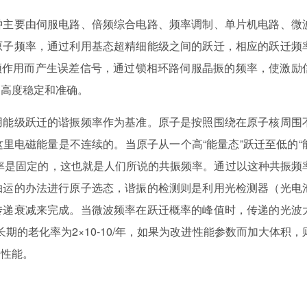
钟主要由伺服电路、倍频综合电路、频率调制、单片机电路、微
原子频率，通过利用基态超精细能级之间的跃迁，相应的跃迁频
号起鉴频作用而产生误差信号，通过锁相环路伺服晶振的频率，使激励
的高度稳定和准确。
用能级跃迁的谐振频率作为基准。原子是按照围绕在原子核周围
里电磁能量是不连续的。当原子从一个高“能量态”跃迁至低的“
率是固定的，这也就是人们所说的共振频率。通过以这种共振频
抽运的办法进行原子选态，谐振的检测则是利用光检测器（光电
传递衰减来完成。当微波频率在跃迁概率的峰值时，传递的光波
期的老化率为2×10-10/年，如果为改进性能参数而加大体积，
的性能。