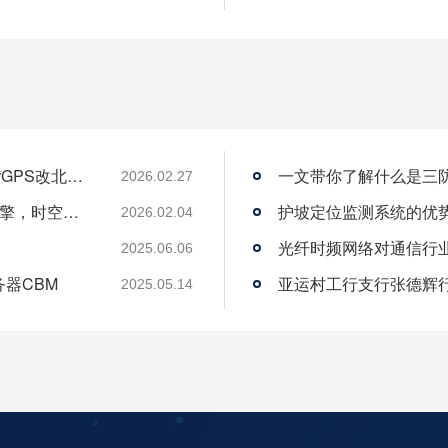
从“跟跑”到“领跑”：酷鲨科技何以成为时频界“GPS改北斗”市场的头号黑马
一文带你了解什么是三
2026.02.27
酷鲨科技荣膺ITEC“创新 人才奖” 以人才为引擎，时空为基石，驱动智能未来
护坡定位监测系统的优
2026.02.04
光纤时频网络对通信行
2025.06.06
务器CBM
2025.05.14