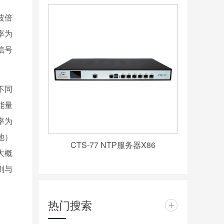
波倍
率为
信号
不同
能量
率为
池）
CTS-77 NTP服务器X86
大概
则与
热门搜索
+