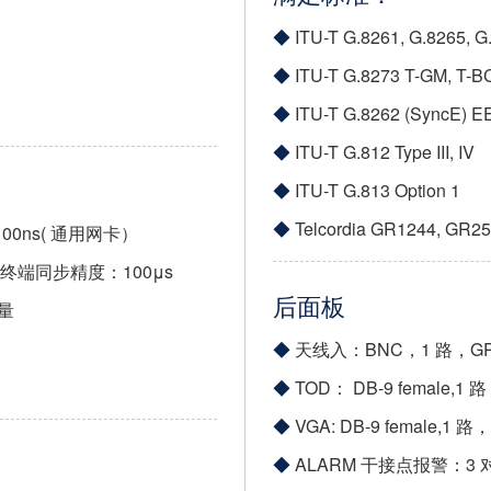
ITU-T G.8261, G.8265, G
ITU-T G.8273 T-GM, T-B
ITU-T G.8262 (SyncE) EE
ITU-T G.812 Type III, IV
ITU-T G.813 Option 1
Telcordia GR1244, GR253
00ns( 通用网卡）
户终端同步精度：100μs
后面板
量
天线入：BNC，1 路，GP
TOD： DB-9 female
VGA: DB-9 female,1
ALARM 干接点报警：3