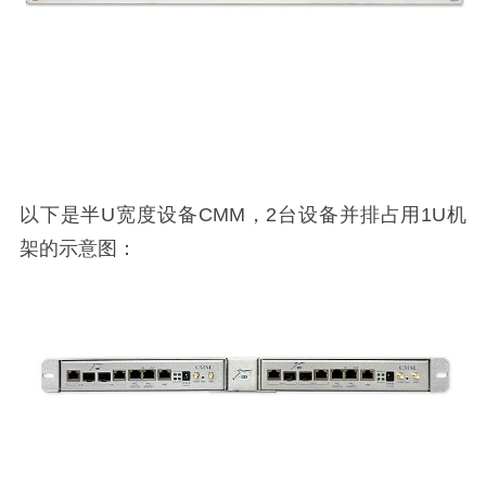
以下是半
U
宽度设备
CMM
，
2
台设备并排占用
1U
机
架的示意图：