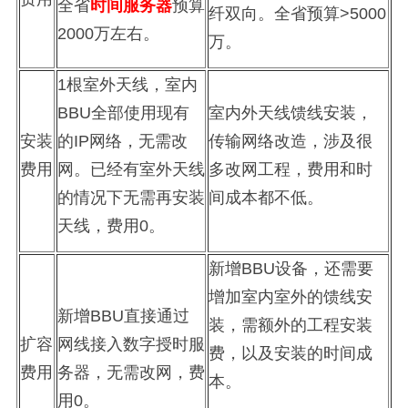
全省
时间服务器
预算
纤双向。
全省预算
>5000
2000
万左右。
万。
1
根室外天线，室内
BBU
全部使用现有
室内外天线馈线安装，
安装
的
IP
网络，无需改
传输网络改造，涉及很
费用
网。已经有室外天线
多改网工程，费用和时
的情况下无需再安装
间成本都不低。
天线，
费用
0
。
新增
BBU
设备，还需要
增加室内室外的馈线安
新增
BBU
直接通过
装，需额外的工程安装
扩容
网线接入数字授时服
费，以及安装的时间成
费用
务器，无需改网，
费
本。
用
0
。