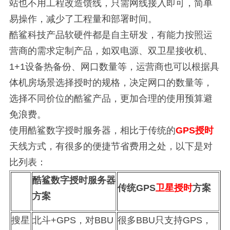
站也不用工程改造馈线，只需网线接入即可，简单
易操作，减少了工程量和部署时间。
酷鲨科技产品软硬件都是自主研发，有能力按照运
营商的需求定制产品，如双电源、双卫星接收机、
1+1设备热备份、网口数量等，运营商也可以根据具
体机房场景选择授时的规格，决定网口的数量等，
选择不同价位的酷鲨产品，更加合理的使用预算避
免浪费。
使用酷鲨数字授时服务器，相比于传统的
GPS授时
天线方式，有很多的便捷节省费用之处，以下是对
比列表：
酷鲨数字授时服务器
传统
GPS
卫星授时
方案
方案
搜星
北斗
+GPS
，对
BBU
很多
BBU
只支持
GPS
，