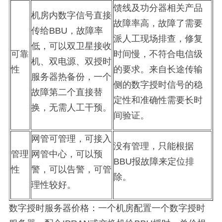
馈线及功分器相关产品
机房内数字信号直接
故障率高，故障了需要
传给
BBU
，故障率
派人工现场排查，修复
低，可以
双卫星接收
可靠
时间慢，不符合电信级
机、双电源、双授时
性
的要求。来自长途传输
服务器热备份
，一个
侧的数字授时信号的稳
故障第二个直接替
定性和准确性需要长时
换，无需人工干预。
间验证。
网管可管理，
可接入
没有管理，只能根据
管理
网管中心
，可以预
BBU
报故障来定位排
性
警，可以告警，可管
除。
理性较好。
数字授时服务器价格：一个机房配置一个数字授时