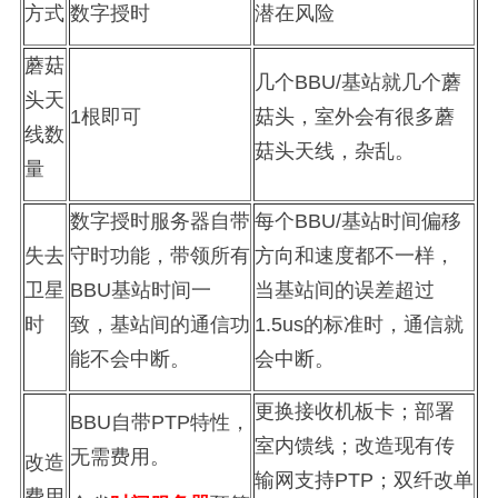
方式
数字授时
潜在风险
蘑菇
几个
BBU/
基站就几个蘑
头天
1
根即可
菇头，室外会有很多蘑
线数
菇头天线，杂乱。
量
数字授时服务器自带
每个
BBU/
基站时间偏移
失去
守时功能
，带领所有
方向和速度都不一样，
卫星
BBU
基站时间一
当基站间的误差超过
时
致，基站间的通信功
1.5us
的标准时，通信就
能不会中断。
会中断。
更换接收机板卡；部署
BBU
自带
PTP
特性，
室内馈线；改造现有传
无需费用。
改造
输网支持
PTP
；双纤改单
费用